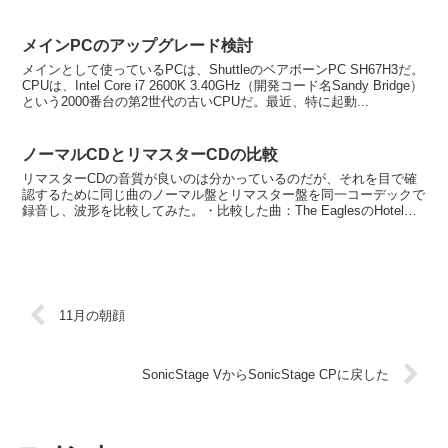
は問題はなく、下カーソルキーのみである。構造がど...
メインPCのアップグレード検討
メインとして使っているPCは、ShuttleのベアボーンPC SH67H3だ。
CPUは、Intel Core i7 2600K 3.40GHz（開発コード名Sandy Bridge）
という2000番台の第2世代の古いCPUだ。最近、特に起動...
ノーマルCDとリマスターCDの比較
リマスターCDの音質が良いのは分かっているのだが、それを目で確
認するために同じ曲のノーマル盤とリマスター盤を同一コーデックで
録音し、波形を比較してみた。・比較した曲：The EaglesのHotel
California・録音コーデック：A...
11月の朝顔
SonicStage VからSonicStage CPに戻した