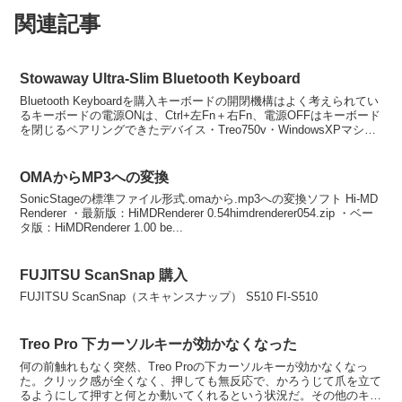
関連記事
Stowaway Ultra-Slim Bluetooth Keyboard
Bluetooth Keyboardを購入キーボードの開閉機構はよく考えられてい
るキーボードの電源ONは、Ctrl+左Fn＋右Fn、電源OFFはキーボード
を閉じるペアリングできたデバイス・Treo750v・WindowsXPマシン
＋上海問屋...
OMAからMP3への変換
SonicStageの標準ファイル形式.omaから.mp3への変換ソフト Hi-MD
Renderer ・最新版：HiMDRenderer 0.54himdrenderer054.zip ・ベー
タ版：HiMDRenderer 1.00 be...
FUJITSU ScanSnap 購入
FUJITSU ScanSnap（スキャンスナップ） S510 FI-S510
Treo Pro 下カーソルキーが効かなくなった
何の前触れもなく突然、Treo Proの下カーソルキーが効かなくなっ
た。クリック感が全くなく、押しても無反応で、かろうじて爪を立て
るようにして押すと何とか動いてくれるという状況だ。その他のキー