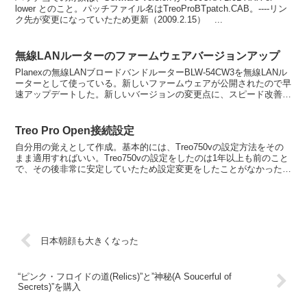
lower とのこと。パッチファイル名はTreoProBTpatch.CAB。----リン
ク先が変更になっていたため更新（2009.2.15） ...
無線LANルーターのファームウェアバージョンアップ
Planexの無線LANブロードバンドルーターBLW-54CW3を無線LANル
ーターとして使っている。新しいファームウェアが公開されたので早
速アップデートした。新しいバージョンの変更点に、スピード改善も
入っていたので、ちょっと期待していたが...
Treo Pro Open接続設定
自分用の覚えとして作成。基本的には、Treo750vの設定方法をその
まま適用すればいい。Treo750vの設定をしたのは1年以上も前のこと
で、その後非常に安定していたため設定変更をしたことがなかった。
改めて当時のメモを見ながら、やった手順は...
日本朝顔も大きくなった
“ピンク・フロイドの道(Relics)”と”神秘(A Soucerful of
Secrets)”を購入