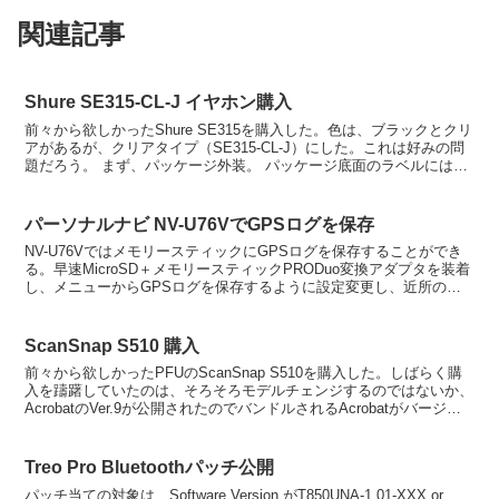
関連記事
Shure SE315-CL-J イヤホン購入
前々から欲しかったShure SE315を購入した。色は、ブラックとクリ
アがあるが、クリアタイプ（SE315-CL-J）にした。これは好みの問
題だろう。 まず、パッケージ外装。 パッケージ底面のラベルには生
産国が書かれているが、メキシコ、U...
パーソナルナビ NV-U76VでGPSログを保存
NV-U76VではメモリースティックにGPSログを保存することができ
る。早速MicroSD＋メモリースティックPRODuo変換アダプタを装着
し、メニューからGPSログを保存するように設定変更し、近所の散
歩（ウォーキング）に持参してみた。GP...
ScanSnap S510 購入
前々から欲しかったPFUのScanSnap S510を購入した。しばらく購
入を躊躇していたのは、そろそろモデルチェンジするのではないか、
AcrobatのVer.9が公開されたのでバンドルされるAcrobatがバージョ
ンアップするのではないか...
Treo Pro Bluetoothパッチ公開
パッチ当ての対象は、Software Version がT850UNA-1.01-XXX or