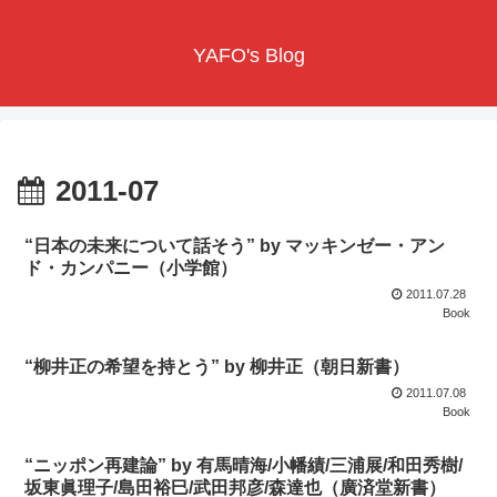
YAFO's Blog
2011-07
“日本の未来について話そう” by マッキンゼー・アン
ド・カンパニー（小学館）
2011.07.28
Book
“柳井正の希望を持とう” by 柳井正（朝日新書）
2011.07.08
Book
“ニッポン再建論” by 有馬晴海/小幡績/三浦展/和田秀樹/
坂東眞理子/島田裕巳/武田邦彦/森達也（廣済堂新書）