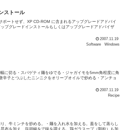
インストール
ルをサポートせず、XP CD-ROM に含まれるアップグレードアドバイ
アップグレードインストールもしくはアップグレードアドバイザ
2007.11.19
Software
Windows
m幅に切る・スパゲティ麺をゆでる・ジャガイモを5mm角程度に角
唐辛子とつぶしたニンニクをオリーブオイルで炒める・アンチョ
2007.11.19
Recipe
切り、牛ミンチを炒める。・麺を入れ水を加える。蓋をして蒸らし
塩昆布を加え、塩胡椒をで味を調える。鶏ガラスープ（顆粒）も加