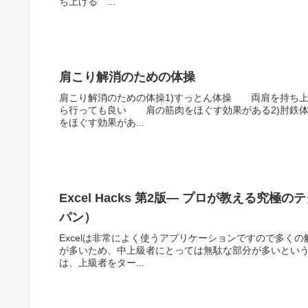
ち上げる ...
肩こり解消のための体操
肩こり解消のための体操1)すっとん体操 両肩を持ち
ら行っても良い 肩の筋肉をほぐす効果がある2)肘
をほぐす効果があ...
Excel Hacks 第2版― プロが教える究極の
パン）
Excelは非常によく使うアプリケーションですので多く
が多いため、中上級者にとっては無駄な部分が多いという
は、上級者をター...