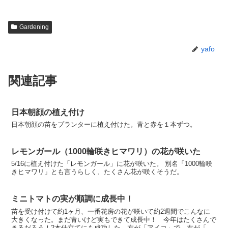
Gardening
yafo
関連記事
日本朝顔の植え付け
日本朝顔の苗をプランターに植え付けた。青と赤を１本ずつ。
レモンガール（1000輪咲きヒマワリ）の花が咲いた
5/16に植え付けた「レモンガール」に花が咲いた。 別名「1000輪咲
きヒマワリ」とも言うらしく、たくさん花が咲くそうだ。
ミニトマトの実が順調に成長中！
苗を受け付けて約1ヶ月、一番花房の花が咲いて約2週間でこんなに
大きくなった。まだ青いけど実もできて成長中！ 今年はたくさんで
きるだろう！2本仕立てにも成功した。左が「アイコ」で、右が「高