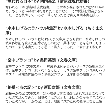
“奪われる日本” by 関岡英之（講談社現代新書）
奪われる日本 (講談社現代新書) この本が発行されたのは2006年8
月、ちょうど3年前に発行されたことになる。その間読む機会がなか
ったことを後悔しているが、遅くなったとは言え今回本書を読み、米
国の陰謀とそれを規制緩和・行政改革と言い換えて...
“水木しげるのラバウル戦記” by 水木しげる（ちくま文
庫）
水木しげるのラバウル戦記 (ちくま文庫)// かなり昔に、水木しげるの
戦争体験記を読んだ記憶があるのだが、具体的なことを忘れてしまっ
たので、多分本書だろうと思って購入してみた。上官によく殴られた
が、原住民と仲良くなって割と楽しく過ごしていた...
“空中ブランコ” by 奥田英朗（文春文庫）
空中ブランコ (文春文庫) 神経科医師伊良部シリーズの短編集第2
作。空中ブランコ 跳べなくなったサーカスの空中ブランコ乗りハリ
ネズミ 尖端恐怖症のやくざ義父のヅラ 医学部長の娘婿ホットコー
ナー 大型ルーキーへの対抗心から一塁暴投してしまう...
“劒岳＜点の記＞” by 新田次郎（文春文庫）
劒岳―点の記 (文春文庫 (に1-34))少し前に映画化されて話題になって
いたので読んでみた。副題の「点の記」とは何かが分からず気になっ
ていたのだが、「点の記」とは、地図作成のための基準となる三角点
の設置記録資料で、一等三角点～三等三角点の...