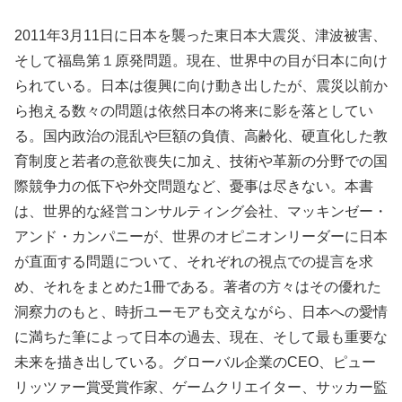
2011年3月11日に日本を襲った東日本大震災、津波被害、
そして福島第１原発問題。現在、世界中の目が日本に向け
られている。日本は復興に向け動き出したが、震災以前か
ら抱える数々の問題は依然日本の将来に影を落としてい
る。国内政治の混乱や巨額の負債、高齢化、硬直化した教
育制度と若者の意欲喪失に加え、技術や革新の分野での国
際競争力の低下や外交問題など、憂事は尽きない。本書
は、世界的な経営コンサルティング会社、マッキンゼー・
アンド・カンパニーが、世界のオピニオンリーダーに日本
が直面する問題について、それぞれの視点での提言を求
め、それをまとめた1冊である。著者の方々はその優れた
洞察力のもと、時折ユーモアも交えながら、日本への愛情
に満ちた筆によって日本の過去、現在、そして最も重要な
未来を描き出している。グローバル企業のCEO、ピュー
リッツァー賞受賞作家、ゲームクリエイター、サッカー監