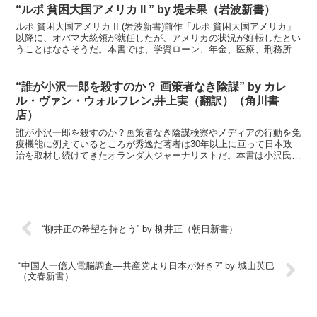
“ルポ 貧困大国アメリカ II ” by 堤未果（岩波新書）
ルポ 貧困大国アメリカ II (岩波新書)前作「ルポ 貧困大国アメリカ」
以降に、オバマ大統領が就任したが、アメリカの状況が好転したとい
うことはなさそうだ。本書では、学資ローン、年金、医療、刑務所ビ
ジネスについて取り上げている。共通するのは、...
“誰が小沢一郎を殺すのか？ 画策者なき陰謀” by カレ
ル・ヴァン・ウォルフレン,井上実（翻訳）（角川書
店）
誰が小沢一郎を殺すのか？画策者なき陰謀検察やメディアの行動を免
疫機能に例えているところが秀逸だ著者は30年以上に亘って日本政
治を取材し続けてきたオランダ人ジャーナリストだ。本書は小沢氏を
盲目的に擁護しようとするものではない。現在日本で小沢氏...
“柳井正の希望を持とう” by 柳井正（朝日新書）
“中国人一億人電脳調査―共産党より日本が好き?” by 城山英巳
（文春新書）