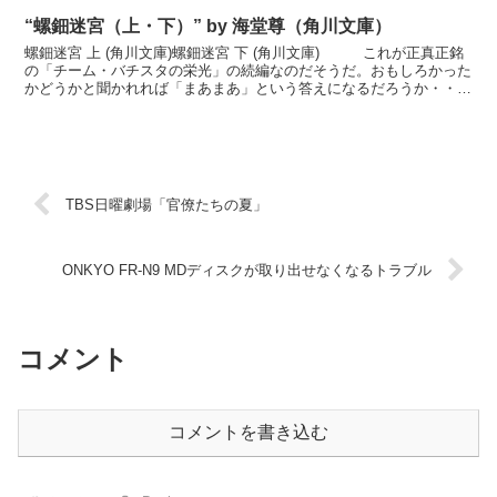
“螺鈿迷宮（上・下）” by 海堂尊（角川文庫）
螺鈿迷宮 上 (角川文庫)螺鈿迷宮 下 (角川文庫) これが正真正銘
の「チーム・バチスタの栄光」の続編なのだそうだ。おもしろかった
かどうかと聞かれれば「まあまあ」という答えになるだろうか・・
どうしても「チーム・バチスタ」と比べてしまう...
TBS日曜劇場「官僚たちの夏」
ONKYO FR-N9 MDディスクが取り出せなくなるトラブル
コメント
コメントを書き込む