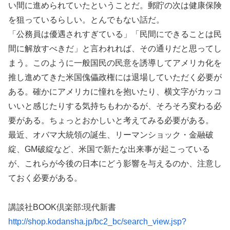
い間に進められていたということだ。郵貯の次は健康保険
を狙っているらしい。とんでもない話だ。
「公務員は優遇されすぎている」「民間にできることは民
間に解放すべきだ」と言われれば、その通りだと思ってし
まう。このように一般国民の民意を誘導してアメリカ化を
推し進めてきた米国傀儡政権には退場していただく必要が
ある。確かにアメリカに憧れを抱いたり、横文字がカッコ
いいと感じたりする気持ちもわかるが、そろそろ変わる必
要がある。ちょっとおかしいと考えてみる必要がある。
最近、オバマ大統領の誕生、リーマンショック・金融破
綻、GM破綻など、米国で新たな出来事が起こっている
が、これらが今後の日本にどう影響を与えるのか、注意し
ておく必要がある。
講談社BOOK倶楽部:現代新書
http://shop.kodansha.jp/bc2_bc/search_view.jsp?