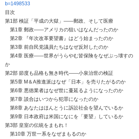
b=1498533
目次
第1部 検証「平成の大獄」――郵政、そして医療
第1章 郵政――アメリカの狙いはなんだったのか
第2章 『年次改革要望書』はどう始まったのか
第3章 前自民党議員たちはなぜ反対したのか
第4章 医療――世界がうらやむ皆保険をなぜぶっ壊すの
か
第2部 節度も品格も無き時代――小泉治世の検証
第5章 M＆A推進派はなぜ「日本」を売りたがるのか
第6章 悪徳業者はなぜ世に蔓延るようになったのか
第7章 談合はいつから犯罪になったのか
第8章 あなたはほんとうに訴訟社会を望んでいるか
第9章 日本政府は米国になにを「要望」しているか
第3部 皇室の伝統をまもれ！
第10章 万世一系をなぜまもるのか