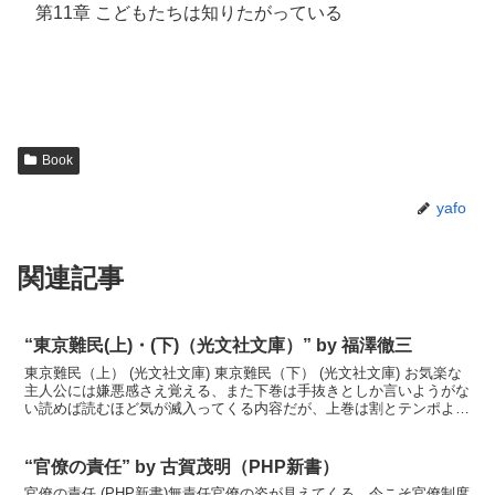
第11章 こどもたちは知りたがっている
Book
yafo
関連記事
“東京難民(上)・(下)（光文社文庫）” by 福澤徹三
東京難民（上） (光文社文庫) 東京難民（下） (光文社文庫) お気楽な
主人公には嫌悪感さえ覚える、また下巻は手抜きとしか言いようがな
い読めば読むほど気が滅入ってくる内容だが、上巻は割とテンポよく
話が展開するためあっという間に読み終えた。た...
“官僚の責任” by 古賀茂明（PHP新書）
官僚の責任 (PHP新書)無責任官僚の姿が見えてくる、今こそ官僚制度