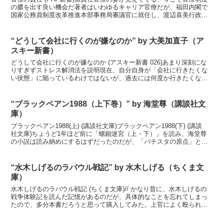
の膿を出す良い機会だ著者はいわゆるキャリア官僚だが、福田内閣で
国家公務員制度改革推進本部事務局審議官に就任し、渡辺喜美行政改
革担当相の下で急進的な公務員制度改革に取り組んだ...
“どうして会社に行くのが嫌なのか” by 大美加直子（ア
スキー新書）
どうして会社に行くのが嫌なのか (アスキー新書 026)あまり深刻にな
りすぎずストレス解消法を説明現在、自分自身が「会社に行きたくな
い状態」に陥っているわけではないが、過去には何度か行きたくない
と思ったことがある。この本は、本屋で何気なく手...
“ブラックペアン1988（上下巻）” by 海堂尊（講談社文
庫）
ブラックペアン1988(上) (講談社文庫)ブラックペアン1988(下) (講談
社文庫)ちょうど1年ほど前に「螺鈿迷宮（上・下）」を読み、海堂尊
の小説は読み納めにするはずだったのだが、「バチスタの原点」とい
うキャッチコピーにつられて読んでし...
“水木しげるのラバウル戦記” by 水木しげる（ちくま文
庫）
水木しげるのラバウル戦記 (ちくま文庫)// かなり昔に、水木しげるの
戦争体験記を読んだ記憶があるのだが、具体的なことを忘れてしまっ
たので、多分本書だろうと思って購入してみた。上官によく殴られた
が、原住民と仲良くなって割と楽しく過ごしていた...