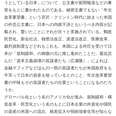
うとしている日本」について、公文書や新聞報道などの事
実をもとに書かれたものである。秘密文書でもない「年次
改革要望書」という宮沢・クリントン時代に始まった米国
の外交公文書に、日本への内政干渉ともいうべき内容が記
載され、驚いたことにそれが次々と実施されている。郵政
民営化、新会社法、独禁法改正、派遣法改正、医療改革、
裁判員制度などどれもこれも、米国による外圧を受けて日
本が「規制緩和」の御旗の元に推し進めたことだ。最近読
んだ「資本主義崩壊の首謀者たち（広瀬隆）」によれば、
金融マフィアなどほんの一部の首謀者たちが米国政府をも
牛耳って日本の資産を狙っているとのこと、年次改革要望
書の中味もその首謀者たちの仕業ということになるのだろ
うか。
グローバル化という名のアメリカ化が進み、規制緩和・構
造改革・民営化という名のもとに日本企業の外資化や国民
の資産の米国への流出、格差拡大や弱肉強食化等が知らな