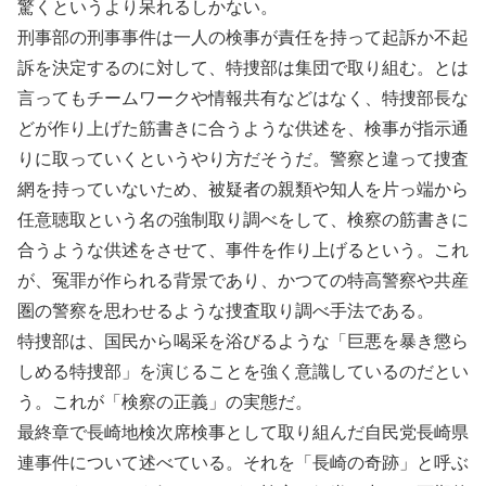
驚くというより呆れるしかない。
刑事部の刑事事件は一人の検事が責任を持って起訴か不起
訴を決定するのに対して、特捜部は集団で取り組む。とは
言ってもチームワークや情報共有などはなく、特捜部長な
どが作り上げた筋書きに合うような供述を、検事が指示通
りに取っていくというやり方だそうだ。警察と違って捜査
網を持っていないため、被疑者の親類や知人を片っ端から
任意聴取という名の強制取り調べをして、検察の筋書きに
合うような供述をさせて、事件を作り上げるという。これ
が、冤罪が作られる背景であり、かつての特高警察や共産
圏の警察を思わせるような捜査取り調べ手法である。
特捜部は、国民から喝采を浴びるような「巨悪を暴き懲ら
しめる特捜部」を演じることを強く意識しているのだとい
う。これが「検察の正義」の実態だ。
最終章で長崎地検次席検事として取り組んだ自民党長崎県
連事件について述べている。それを「長崎の奇跡」と呼ぶ