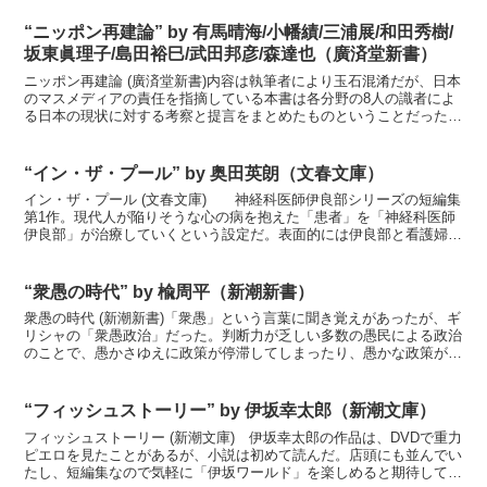
“ニッポン再建論” by 有馬晴海/小幡績/三浦展/和田秀樹/
坂東眞理子/島田裕巳/武田邦彦/森達也（廣済堂新書）
ニッポン再建論 (廣済堂新書)内容は執筆者により玉石混淆だが、日本
のマスメディアの責任を指摘している本書は各分野の8人の識者によ
る日本の現状に対する考察と提言をまとめたものということだったの
で、非常に興味を持ち期待して購入した。しかし、元々...
“イン・ザ・プール” by 奥田英朗（文春文庫）
イン・ザ・プール (文春文庫) 神経科医師伊良部シリーズの短編集
第1作。現代人が陥りそうな心の病を抱えた「患者」を「神経科医師
伊良部」が治療していくという設定だ。表面的には伊良部と看護婦マ
ユミの常識を越えた治療法や言動がおもしろいのだが、...
“衆愚の時代” by 楡周平（新潮新書）
衆愚の時代 (新潮新書)「衆愚」という言葉に聞き覚えがあったが、ギ
リシャの「衆愚政治」だった。判断力が乏しい多数の愚民による政治
のことで、愚かさゆえに政策が停滞してしまったり、愚かな政策が実
行される状況をさす。この本でいう「衆愚」とは、TV...
“フィッシュストーリー” by 伊坂幸太郎（新潮文庫）
フィッシュストーリー (新潮文庫) 伊坂幸太郎の作品は、DVDで重力
ピエロを見たことがあるが、小説は初めて読んだ。店頭にも並んでい
たし、短編集なので気軽に「伊坂ワールド」を楽しめると期待してい