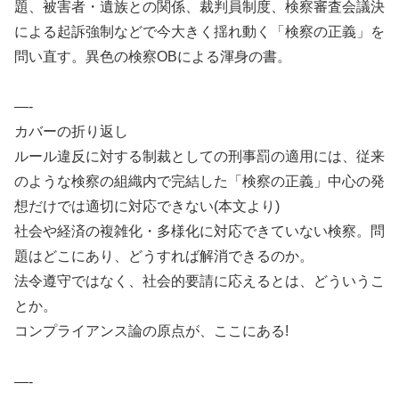
題、被害者・遺族との関係、裁判員制度、検察審査会議決
による起訴強制などで今大きく揺れ動く「検察の正義」を
問い直す。異色の検察OBによる渾身の書。
—-
カバーの折り返し
ルール違反に対する制裁としての刑事罰の適用には、従来
のような検察の組織内で完結した「検察の正義」中心の発
想だけでは適切に対応できない(本文より)
社会や経済の複雑化・多様化に対応できていない検察。問
題はどこにあり、どうすれば解消できるのか。
法令遵守ではなく、社会的要請に応えるとは、どういうこ
とか。
コンプライアンス論の原点が、ここにある!
—-