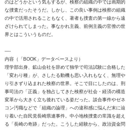
のはどうかという気もするが、検察の組織の中では画期的
な捜査だったそうだ。しかし、この良い事例は検察の組織
の中で活用されることもなく、著者も捜査の第一線から遠
ざけられてしまった。事なかれ主義、前例主義の官僚の世
界とはこういうものだ。
—-
内容（「BOOK」データベースより）
理学部出身、鉱山会社を辞めて独学で司法試験に合格した
「変わり種」が、さしたる動機も思い入れもなく、無理や
り引きずり込まれた検察の世界。そこで目にしたのは、刑
事司法の「正義」を独占してきた検察が社会・経済の構造
変革から大きく立ち後れている姿だった。談合事件やゼネ
コン汚職などで「組織の論理」への違和感に悩んだ末に辿
り着いた自民党長崎県連事件。中小地検捜査の常識を超え
る「長崎の奇跡」だった。こうした経験から、政治資金問