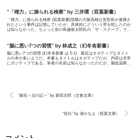
たのだが、やや期待外れだった。おもしろくないわけ...
“「権力」に操られる検察” by 三井環（双葉新書）
「権力」に操られる検察 (双葉新書)現職の大阪高検公安部長が逮捕さ
れたという事件は記憶していたが、具体的にどういう罪を犯したのか
は知らなかった。ちょっと前の鳥越俊太郎氏の「ザ・スクープ」で三
井環氏が出所後のインタビューに応える番組があり、も...
“脳に悪い7つの習慣” by 林成之（幻冬舎新書）
脳に悪い7つの習慣 (幻冬舎新書 は 5-1) 最近はネガティブなタイト
ルの本が多いようだ。本書もタイトルはネガティブだが、内容は非常
にポジティブである。筆者の名前は知らなかったのだが、脳低温療法
を考案・実践した救急救命医療分野で著名な方だ...
“劒岳＜点の記＞” by 新田次郎（文春文庫）
“告白” by 湊かなえ（双葉文庫）