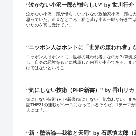
“泣かない小沢一郎が憎らしい” by 世川行
泣かない小沢一郎が憎らしいブレない政治家小沢一郎に
思っていた。正直なところ、私も昔は小沢一郎が好きで
いたのを真に受けてい...
“ニッポン人はホントに「世界の嫌われ者」な
ニッポン人はホントに「世界の嫌われ者」なのか? (新
し、自身の経験をもとに執筆した内容が中心である。ま
けではないというこ...
“気にしない技術（PHP新書）” by 香山リカ
気にしない技術 (PHP新書)気にしない、気負わない、
誌THE21の連載がベースになっているそうだ。1テー
人には「...
“新・堕落論―我欲と天罰” by 石原慎太郎