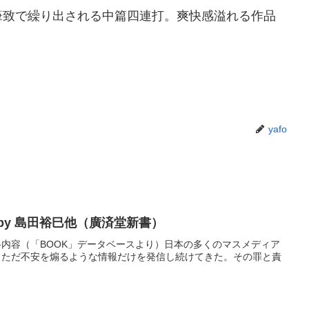
筆致で繰り出される中篇四連打。爽快感溢れる作品
yafo
by 島田裕巳他（廣済堂新書）
---内容（「BOOK」データベースより）日本の多くのマスメディア
、ただ不安を煽るような情報だけを発信し続けてきた。その罪と責