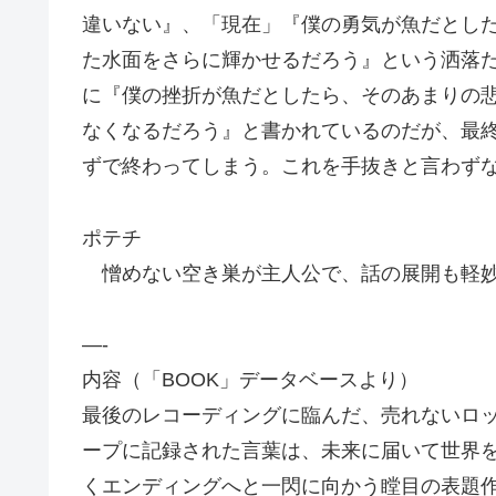
違いない』、「現在」『僕の勇気が魚だとし
た水面をさらに輝かせるだろう』という洒落
に『僕の挫折が魚だとしたら、そのあまりの
なくなるだろう』と書かれているのだが、最
ずで終わってしまう。これを手抜きと言わず
ポテチ
憎めない空き巣が主人公で、話の展開も軽妙
—-
内容（「BOOK」データベースより）
最後のレコーディングに臨んだ、売れないロ
ープに記録された言葉は、未来に届いて世界
くエンディングへと一閃に向かう瞠目の表題