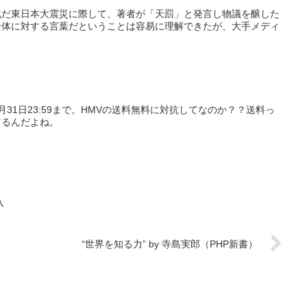
稚化だ東日本大震災に際して、著者が「天罰」と発言し物議を醸した
全体に対する言葉だということは容易に理解できたが、大手メディ
31日23:59まで。HMVの送料無料に対抗してなのか？？送料っ
てるんだよね。
入
“世界を知る力” by 寺島実郎（PHP新書）