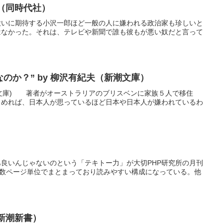
介（同時代社）
大いに期待する小沢一郎ほど一般の人に嫌われる政治家も珍しいと
はなかった。それは、テレビや新聞で誰も彼もが悪い奴だと言って
のか？” by 柳沢有紀夫（新潮文庫）
潮文庫) 著者がオーストラリアのブリスベンに家族５人で移住
とめれば、日本人が思っているほど日本や日本人が嫌われているわ
まあ良いんじゃないのという「テキトー力」が大切PHP研究所の月刊
マが数ページ単位でまとまっており読みやすい構成になっている。他
（新潮新書）