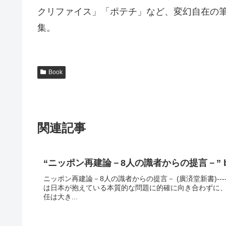
クリファイス」「ポテチ」など、変幻自在の
集。
Book
関連記事
“ニッポン再建論－8人の識者からの提言－” 
ニッポン再建論－8人の識者からの提言－ (廣済堂新書)-
は日本が抱えている本質的な問題に的確に向き合わずに
任は大き...