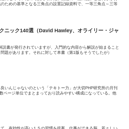
成のための基準となる三角点の設置記録資料で、一等三角点～三等
テクニック140選（David Hawley、オライリー・ジャ
の解説書が発行されていますが、入門的な内容から解説が始まること
問題があります。それに対して本書（第1版もそうでしたが）
まあ良いんじゃないのという「テキトー力」が大切PHP研究所の月刊
マが数ページ単位でまとまっており読みやすい構成になっている。他
きて、有効性が高い１５の習慣を提案。仕事ができる脳、若々しい