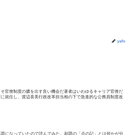
yafo
今こそ官僚制度の膿を出す良い機会だ著者はいわゆるキャリア官僚だ
官に就任し、渡辺喜美行政改革担当相の下で急進的な公務員制度改
されて話題になっていたので読んでみた。副題の「点の記」とは何かが分