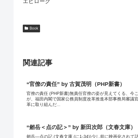
エピローグ
Book
関連記事
“官僚の責任” by 古賀茂明（PHP新書）
官僚の責任 (PHP新書)無責任官僚の姿が見えてくる、
が、福田内閣で国家公務員制度改革推進本部事務局審議
革に取り組んだ...
“劒岳＜点の記＞” by 新田次郎（文春文庫）
劒岳―点の記 (文春文庫 (に1-34))少し前に映画化