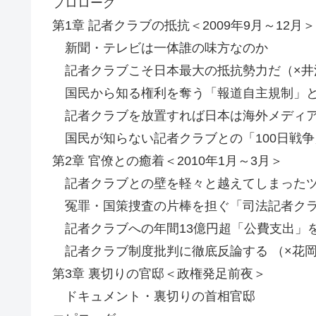
プロローグ
第1章 記者クラブの抵抗＜2009年9月～12月＞
新聞・テレビは一体誰の味方なのか
記者クラブこそ日本最大の抵抗勢力だ（×井
国民から知る権利を奪う「報道自主規制」
記者クラブを放置すれば日本は海外メディア
国民が知らない記者クラブとの「100日戦争
第2章 官僚との癒着＜2010年1月～3月＞
記者クラブとの壁を軽々と越えてしまったツ
冤罪・国策捜査の片棒を担ぐ「司法記者ク
記者クラブへの年間13億円超「公費支出」
記者クラブ制度批判に徹底反論する （×花
第3章 裏切りの官邸＜政権発足前夜＞
ドキュメント・裏切りの首相官邸