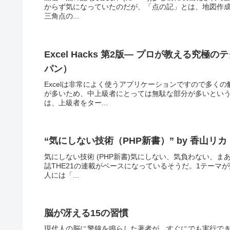
からず気になっていたのだが、「点の記」とは、地図作
三角点の...
Excel Hacks 第2版― プロが教える究極の
パン）
Excelは非常によく使うアプリケーションですので多く
が多いため、中上級者にとっては無駄な部分が多いという
は、上級者をター...
“気にしない技術（PHP新書）” by 香山リカ
気にしない技術 (PHP新書)気にしない、気負わない、
誌THE21の連載がベースになっているそうだ。1テー
人には「...
脳が冴える15の習慣
現代人の脳に警鐘を鳴らした著者が、すぐにでも実行で