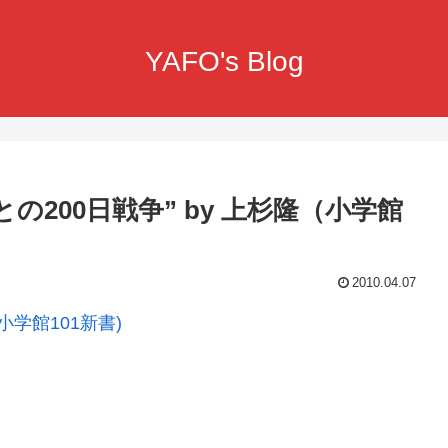
YAFO's Blog
の200日戦争” by 上杉隆（小学館
2010.04.07
小学館101新書)