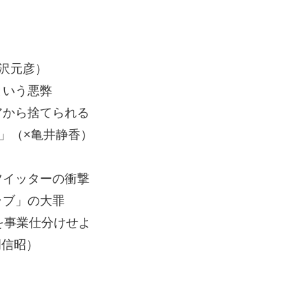
沢元彦）
という悪弊
から捨てられる
」（×亀井静香）
イッターの衝撃
ラブ」の大罪
を事業仕分けせよ
岡信昭）