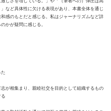
に激しさを増している。」や「（筆者への）弾圧は高
。」など具体性に欠ける表現があり、本書全体を通じ
違和感のもとだと感じる。私はジャーナリズムなど詳
るのかが疑問に感じる。
った
有志が相集まり、親睦社交を目的として組織するもの
する