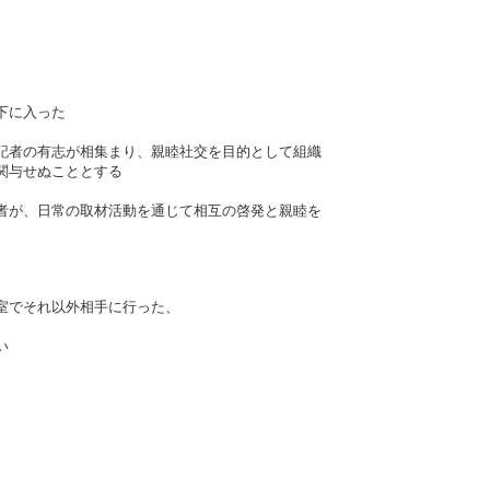
下に入った
記者の有志が相集まり、親睦社交を目的として組織
関与せぬこととする
者が、日常の取材活動を通じて相互の啓発と親睦を
室でそれ以外相手に行った、
い