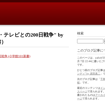
検索
テレビとの200日戦争" by
書）
このブログ記事に
争 (小学館101新書)
このページは、yafoが20
月 7日 22:44に書いた
です。
ひとつ前のブログ記事
ンディ" by 原田真二
」
次のブログ記事は「
千
桜
」です。
最近のコンテンツは
イ
スページ
で見られます
書かれたものは
アーカ
ージ
で見られます。