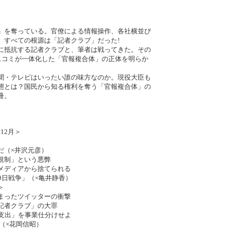
」を奪っている。官僚による情報操作、各社横並び
、すべての根源は「記者クラブ」だった!
に抵抗する記者クラブと、筆者は戦ってきた。その
マスコミが一体化した「官報複合体」の正体を明らか
聞・テレビはいったい誰の味方なのか。現役大臣も
態とは？国民から知る権利を奪う「官報複合体」の
冊。
12月＞
（×井沢元彦）
規制」という悪弊
メディアから捨てられる
0日戦争」（×亀井静香）
＞
まったツイッターの衝撃
記者クラブ」の大罪
支出」を事業仕分けせよ
（×花岡信昭）