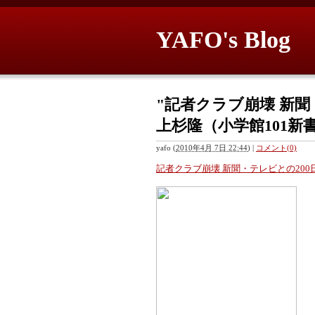
YAFO's Blog
"記者クラブ崩壊 新聞・
上杉隆（小学館101新
yafo
(
2010年4月 7日 22:44
)
|
コメント(0)
記者クラブ崩壊 新聞・テレビとの200日戦