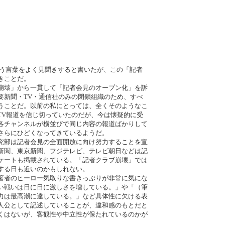
いう言葉をよく見聞きすると書いたが、この「記者
きことだ。
崩壊」から一貫して「記者会見のオープン化」を訴
要新聞・TV・通信社のみの閉鎖組織のため、すべ
うことだ。以前の私にとっては、全くそのようなこ
TV報道を信じ切っていたのだが、今は懐疑的に受
各チャンネルが横並びで同じ内容の報道ばかりして
さらにひどくなってきているようだ。
究部は記者会見の全面開放に向け努力することを宣
新聞、東京新聞、フジテレビ、テレビ朝日などは記
ケートも掲載されている。「記者クラブ崩壊」では
する日も近いのかもしれない。
著者のヒーロー気取りな書きっぷりが非常に気にな
い戦いは日に日に激しさを増している。」や「（筆
力は最高潮に達している。」など具体性に欠ける表
人公として記述していることが、違和感のもとだと
くはないが、客観性や中立性が保たれているのかが