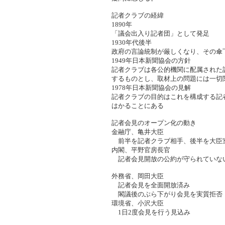
記者クラブの経緯
1890年
「議会出入り記者団」として発足
1930年代後半
政府の言論統制が厳しくなり、その傘
1949年日本新聞協会の方針
記者クラブは各公的機関に配属された
するものとし、取材上の問題には一切
1978年日本新聞協会の見解
記者クラブの目的はこれを構成する記
はかることにある
記者会見のオープン化の動き
金融庁、亀井大臣
前半を記者クラブ相手、後半を大臣
内閣、平野官房長官
記者会見開放の公約が守られていな
外務省、岡田大臣
記者会見を全面開放済み
閣議後のぶら下がり会見を実質拒否
環境省、小沢大臣
1日2度会見を行う見込み