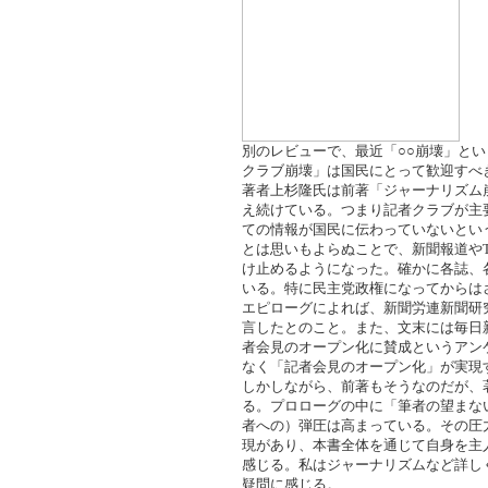
別のレビューで、最近「○○崩壊」と
クラブ崩壊」は国民にとって歓迎すべ
著者上杉隆氏は前著「ジャーナリズム
え続けている。つまり記者クラブが主
ての情報が国民に伝わっていないとい
とは思いもよらぬことで、新聞報道や
け止めるようになった。確かに各誌、
いる。特に民主党政権になってからは
エピローグによれば、新聞労連新聞研
言したとのこと。また、文末には毎日
者会見のオープン化に賛成というアン
なく「記者会見のオープン化」が実現
しかしながら、前著もそうなのだが、
る。プロローグの中に「筆者の望まな
者への）弾圧は高まっている。その圧
現があり、本書全体を通じて自身を主
感じる。私はジャーナリズムなど詳し
疑問に感じる。