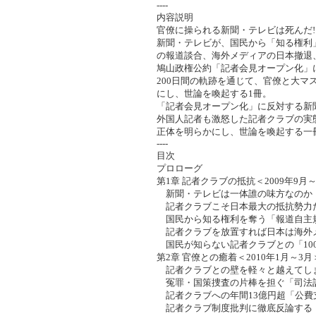
----
内容説明
官僚に操られる新聞・テレビは死んだ!
新聞・テレビが、国民から「知る権利
の報道談合、海外メディアの日本撤退
鳩山政権公約「記者会見オープン化」
200日間の軌跡を通じて、官僚と大
にし、世論を喚起する1冊。
「記者会見オープン化」に反対する新
外国人記者も激怒した記者クラブの実
正体を明らかにし、世論を喚起する一
----
目次
プロローグ
第1章 記者クラブの抵抗＜2009年9月～
新聞・テレビは一体誰の味方なのか
記者クラブこそ日本最大の抵抗勢力だ
国民から知る権利を奪う「報道自主
記者クラブを放置すれば日本は海外
国民が知らない記者クラブとの「10
第2章 官僚との癒着＜2010年1月～3月
記者クラブとの壁を軽々と越えてし
冤罪・国策捜査の片棒を担ぐ「司法
記者クラブへの年間13億円超「公費
記者クラブ制度批判に徹底反論する 