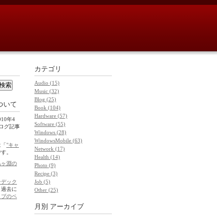
カテゴリ
Audio (15)
Music (32)
Blog (25)
ついて
Book (104)
Hardware (57)
10年4
Software (55)
ブログ記事
Windows (28)
WindowsMobile (63)
は「
"キャ
Network (17)
です。
Health (14)
鳥ヶ淵の
Photo (9)
Recipe (3)
ンデック
Job (5)
。過去に
Other (25)
イブのペ
月別
アーカイブ